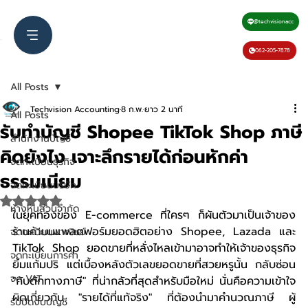
@techvisionacc
062-205-7878
All Posts
Techvision Accounting
8 ก.พ.
ยาว 2 นาที
All Posts
รับทำบัญชี Shopee TikTok Shop ภาษี
สำนักงานบัญชี
คิดยังไง เจาะลึกรายได้ก่อนหักค่า
จดทะเบียนธุรกิจ
ธรรมเนียม
จดทะเบียนบริษัท
ได้รับ NaN เต็ม 5 ดาว
ห้างหุ้นส่วนจำกัด
ในยุคทองของ E-commerce ที่ใครๆ ก็ผันตัวมาเป็นเจ้าของ
ร้านค้าบนแพลตฟอร์มยอดฮิตอย่าง Shopee, Lazada และ 
จดทะเบียนพาณิชย์
TikTok Shop ยอดขายที่หลั่งไหลเข้ามาอาจทำให้เจ้าของธุรกิจ
จดทะเบียนการค้า
ยิ้มแก้มปริ แต่เบื้องหลังตัวเลขยอดขายที่สวยหรูนั้น กลับซ่อน 
จด VAT
"กับดักทางภาษี" ที่น่ากลัวที่สุดสำหรับมือใหม่ นั่นคือความเข้าใจ
ผิดเกี่ยวกับ "รายได้ที่แท้จริง" ที่ต้องนำมาคำนวณภาษี ผู้
รับปิดงบบัญชี