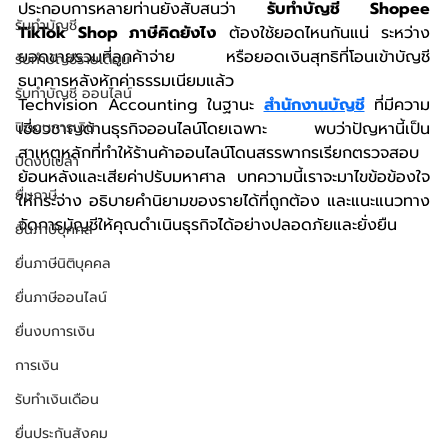
ประกอบการหลายท่านยังสับสนว่า 
รับทำบัญชี Shopee 
รับทำบัญชี
TikTok Shop ภาษีคิดยังไง
 ต้องใช้ยอดไหนกันแน่ ระหว่าง
ยอดขายรวมที่ลูกค้าจ่าย หรือยอดเงินสุทธิที่โอนเข้าบัญชี
รับทำบัญชีรายเดือน
ธนาคารหลังหักค่าธรรมเนียมแล้ว
รับทำบัญชี ออนไลน์
Techvision Accounting ในฐานะ 
สำนักงานบัญชี
 ที่มีความ
ปิดงบการเงิน
เชี่ยวชาญด้านธุรกิจออนไลน์โดยเฉพาะ พบว่าปัญหานี้เป็น
สาเหตุหลักที่ทำให้ร้านค้าออนไลน์โดนสรรพากรเรียกตรวจสอบ
ปิดงบเปล่า
ย้อนหลังและเสียค่าปรับมหาศาล บทความนี้เราจะมาไขข้อข้องใจ
ยื่นภาษี
ให้กระจ่าง อธิบายคำนิยามของรายได้ที่ถูกต้อง และแนะแนวทาง
จัดการบัญชีให้คุณดำเนินธุรกิจได้อย่างปลอดภัยและยั่งยืน
ยื่นภาษีบุคคล
ยื่นภาษีนิติบุคคล
ยื่นภาษีออนไลน์
ยื่นงบการเงิน
การเงิน
รับทำเงินเดือน
ยื่นประกันสังคม