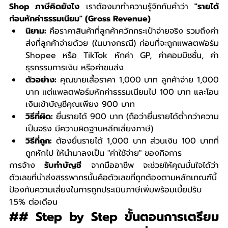
Shop ภาษีคิดยังไง
 เราต้องมาทำความรู้จักกับคำว่า 
"รายได้
ก่อนหักค่าธรรมเนียม" (Gross Revenue)
นิยาม:
 คือราคาสินค้าที่ลูกค้าควักกระเป๋าจ่ายจริง รวมถึงค่า
ส่งที่ลูกค้าจ่ายด้วย (ในบางกรณี) ก่อนที่จะถูกแพลตฟอร์ม 
Shopee หรือ TikTok หักค่า GP, ค่าคอมมิชชั่น, ค่า
ธุรกรรมการเงิน หรือค่าขนส่ง
ตัวอย่าง:
 คุณขายเสื้อราคา 1,000 บาท ลูกค้าจ่าย 1,000 
บาท แต่แพลตฟอร์มหักค่าธรรมเนียมไป 100 บาท และโอน
เงินเข้าบัญชีคุณเพียง 900 บาท
วิธีที่ผิด:
 ยื่นรายได้ 900 บาท (ถือว่ายื่นรายได้ต่ำกว่าความ
เป็นจริง มีความผิดฐานหลีกเลี่ยงภาษี)
วิธีที่ถูก:
 ต้องยื่นรายได้ 1,000 บาท ส่วนเงิน 100 บาทที่
ถูกหักไป ให้นำมาลงเป็น "ค่าใช้จ่าย" ของกิจการ
การจ้าง 
รับทำบัญชี
 จากมืออาชีพ จะช่วยให้คุณมั่นใจได้ว่า
ตัวเลขที่นำส่งสรรพากรนั้นคือตัวเลขที่ถูกต้องตามหลักเกณฑ์นี้ 
ป้องกันความเสี่ยงในการถูกประเมินภาษีเพิ่มพร้อมเบี้ยปรับ 
1.5% ต่อเดือน
## Step by Step ขั้นตอนการเตรียม