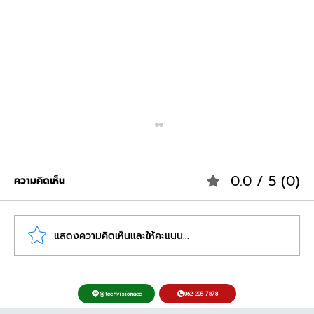
0.0 / 5 (0)
ความคิดเห็น
แสดงความคิดเห็นและให้คะแนน...
รู้กำไรก่อนใครด้วยเทคนิค สรุปยอดขาย
062-205-7878
@techvisionacc
ออนไลน์ แบบเรียลไทม์ เคล็ดลับปั้นร้านค้า