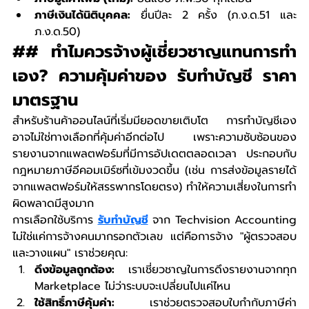
ภาษีเงินได้นิติบุคคล:
 ยื่นปีละ 2 ครั้ง (ภ.ง.ด.51 และ 
ภ.ง.ด.50)
## ทำไมควรจ้างผู้เชี่ยวชาญแทนการทำ
เอง? ความคุ้มค่าของ รับทําบัญชี ราคา 
มาตรฐาน
สำหรับร้านค้าออนไลน์ที่เริ่มมียอดขายเติบโต การทำบัญชีเอง
อาจไม่ใช่ทางเลือกที่คุ้มค่าอีกต่อไป เพราะความซับซ้อนของ
รายงานจากแพลตฟอร์มที่มีการอัปเดตตลอดเวลา ประกอบกับ
กฎหมายภาษีอีคอมเมิร์ซที่เข้มงวดขึ้น (เช่น การส่งข้อมูลรายได้
จากแพลตฟอร์มให้สรรพากรโดยตรง) ทำให้ความเสี่ยงในการทำ
ผิดพลาดมีสูงมาก
การเลือกใช้บริการ 
รับทําบัญชี
 จาก Techvision Accounting 
ไม่ใช่แค่การจ้างคนมากรอกตัวเลข แต่คือการจ้าง "ผู้ตรวจสอบ
และวางแผน" เราช่วยคุณ:
ดึงข้อมูลถูกต้อง:
 เราเชี่ยวชาญในการดึงรายงานจากทุก 
Marketplace ไม่ว่าระบบจะเปลี่ยนไปแค่ไหน
ใช้สิทธิ์ภาษีคุ้มค่า:
 เราช่วยตรวจสอบใบกำกับภาษีค่า