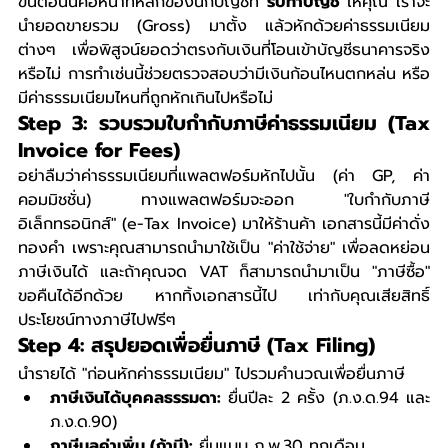
ขั้นตอนนี้คือหน้าที่หลักของนักบัญชีที่ 
รับทำบัญชี
 ให้คุณ เราจะ
นำยอดขายรวม (Gross) มาตั้ง แล้วหักด้วยค่าธรรมเนียม
ต่างๆ เพื่อพิสูจน์ยอดว่าตรงกับเงินที่โอนเข้าบัญชีธนาคารจริง
หรือไม่ การทำเช่นนี้ช่วยตรวจสอบว่ามีเงินก้อนไหนตกหล่น หรือ
มีค่าธรรมเนียมไหนที่ถูกหักเกินไปหรือไม่
Step 3: รวบรวมใบกำกับภาษีค่าธรรมเนียม (Tax 
Invoice for Fees)
อย่าลืมว่าค่าธรรมเนียมที่แพลตฟอร์มหักไปนั้น (ค่า GP, ค่า
คอมมิชชั่น) ทางแพลตฟอร์มจะออก "ใบกำกับภาษี
อิเล็กทรอนิกส์" (e-Tax Invoice) มาให้ร้านค้า เอกสารนี้มีค่าดั่ง
ทองคำ เพราะคุณสามารถนำมาใช้เป็น "ค่าใช้จ่าย" เพื่อลดหย่อน
ภาษีเงินได้ และถ้าคุณจด VAT ก็สามารถนำมาเป็น "ภาษีซื้อ" 
ขอคืนได้อีกด้วย หากทิ้งเอกสารนี้ไป เท่ากับคุณเสียสิทธิ์
ประโยชน์ทางภาษีไปฟรีๆ
Step 4: สรุปยอดเพื่อยื่นภาษี (Tax Filing)
นำรายได้ "ก่อนหักค่าธรรมเนียม" ไปรวมคำนวณเพื่อยื่นภาษี
ภาษีเงินได้บุคคลธรรมดา:
 ยื่นปีละ 2 ครั้ง (ภ.ง.ด.94 และ 
ภ.ง.ด.90)
ภาษีมูลค่าเพิ่ม (ถ้ามี):
 ยื่นแบบ ภ.พ.30 ทุกเดือน