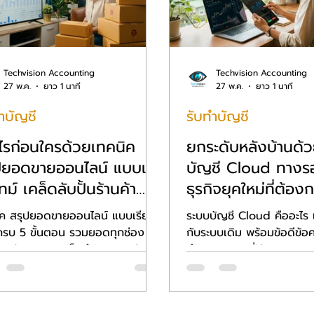
Techvision Accounting
Techvision Accounting
27 พ.ค.
ยาว 1 นาที
27 พ.ค.
ยาว 1 นาที
ำบัญชี
รับทำบัญชี
กำไรก่อนใครด้วยเทคนิค
ยกระดับหลังบ้านด้
ปยอดขายออนไลน์ แบบเรี
บัญชี Cloud ทาง
ม์ เคล็ดลับปั้นร้านค้า
ธุรกิจยุคใหม่ที่ต้อ
ทัลให้เติบโตอย่างยั่งยืน
คล่องตัวและลดข้อ
ิค สรุปยอดขายออนไลน์ แบบเรียล
ระบบบัญชี Cloud คืออะไร 
100%
 ครบ 5 ขั้นตอน รวมยอดทุกช่อง
กับระบบเดิม พร้อมข้อดีข้
ักต้นทุนแฝง เห็นกำไรจริง พร้อม
สำหรับ SME ที่ใช้บริการ รับ
ึกษาร้านค้าจริง โดย Techvision
ความคล่องตัวยุคดิจิทัล โด
unting
Techvision Accounting