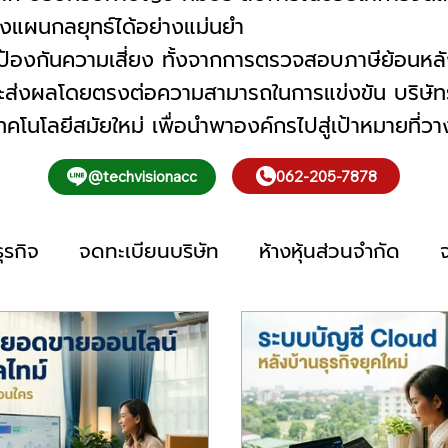
างแผนกลยุทธ์ได้อย่างแม่นยำ
าะป้องกันความเสี่ยง ทั้งจากการตรวจสอบภาษีย้อนหลั
งจะส่งผลโดยตรงต่อความสามารถในการแข่งขัน บริษัทรับท
โนโลยีสมัยใหม่ เพื่อนำพาองค์กรไปสู่เป้าหมายที่วางไ
062-205-7878
@techvisionacc
ุรกิจ
จดทะเบียนบริษัท
ห้างหุ้นส่วนจำกัด
ชี
รับทำบัญชีรายเดือน
รับทำบัญชี ออนไลน์
ื่นภาษีออนไลน์
ยื่นงบการเงิน
การเงิน
รับท