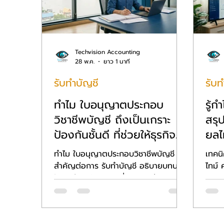
Techvision Accounting
28 พ.ค.
ยาว 1 นาที
รับทำบัญชี
รับท
ทำไม ใบอนุญาตประกอบ
รู้
วิชาชีพบัญชี ถึงเป็นเกราะ
สรุ
ป้องกันชั้นดี ที่ช่วยให้ธุรกิจ
ยลไท
ของคุณรอดพ้นจากการโดน
ดิจิ
ทำไม ใบอนุญาตประกอบวิชาชีพบัญชี ถึง
เทคน
สุ่มตรวจ
สำคัญต่อการ รับทำบัญชี อธิบายบทบาท
ไทม์
ในการป้องกันความเสี่ยงและวิธีตรวจ
ทาง ห
สอบคุณสมบัติผู้ทำบัญชี โดย
กรณีศ
Techvision Accounting
Acco