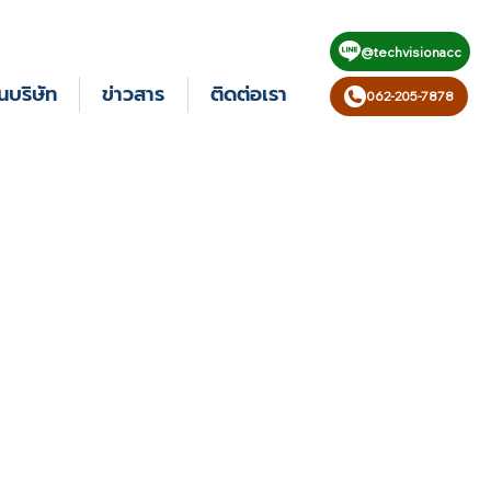
@techvisionacc
นบริษัท
ข่าวสาร
ติดต่อเรา
062-205-7878