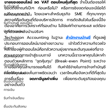
ขายของออนไลน์ จด VAT ตอนไหนคุ้มที่สุด
 จำเป็นต้องรอให้
รับทำบัญชี
ยอดถึงเกณฑ์เป๊ะๆ ก่อนหรือไม่? หรือการชิงจดก่อนจะมีข้อได้
เปรียบมากกว่า? โดยเฉพาะสำหรับธุรกิจ SME ที่ทุกบาททุก
รับทำบัญชีรายเดือน
สตางค์คือต้นทุนที่ต้องบริหารจัดการ การตัดสินใจในเรื่องนี้จึง
รับทำบัญชี ออนไลน์
ต้องอาศัยการวิเคราะห์ที่รอบด้าน ไม่ใช่แค่ทำตามกระแส แต่ต้อง
ปิดงบการเงิน
ดูที่ตัวเลขหลังบ้านจริงๆ
Techvision Accounting ในฐานะ 
สำนักงานบัญชี
 ที่ดูแลผู้
ปิดงบเปล่า
ประกอบการออนไลน์มาอย่างยาวนาน เข้าใจดีว่าความกังวลใจ
ยื่นภาษี
หลักของผู้ค้าออนไลน์คือกลัวความยุ่งยากและต้นทุนแฝงที่อาจ
ตามมาจากการเข้าสู่ระบบภาษี บทความนี้เราจะพาคุณไปหาคำ
ยื่นภาษีบุคคล
ตอบด้วยหลักการ "จุดคุ้มทุน" (Break-even Point) ระหว่าง
ยื่นภาษีนิติบุคคล
ภาษีซื้อที่คุณสามารถขอคืนได้ กับค่าใช้จ่ายในการจ้างทำบัญชี 
เพื่อให้คุณมองเห็นภาพชัดเจนว่า เวลาไหนคือจังหวะที่ดีที่สุดใน
ยื่นภาษีออนไลน์
การยื่นเรื่อง 
จดภาษีมูลค่าเพิ่ม
 เพื่อยกระดับธุรกิจของคุณ
ยื่นงบการเงิน
อย่างเต็มตัว
การเงิน
รับทำเงินเดือน
ยื่นประกันสังคม