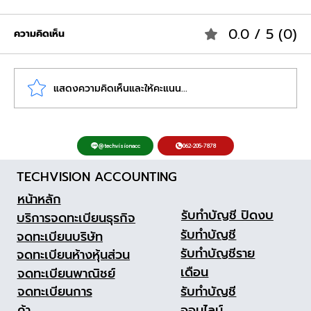
0.0 / 5 (0)
ความคิดเห็น
แสดงความคิดเห็นและให้คะแนน...
ยื่นประกันสังคม นายจ้างใหม่ ลงทะเบียน เข้า
062-205-7878
@techvisionacc
ใช้งาน e-Service ครั้งแรกอย่างไรให้ผ่าน
TECHVISION ACCOUNTING
ง่ายๆ พร้อมอัปเดตขั้นตอนปี 2569
หน้าหลัก
รับทำบัญชี ปิดงบ
บริการจดทะเบียนธุรกิจ
รับทำบัญชี
จดทะเบียนบริษัท
รับทำบัญชีราย
จดทะเบียนห้างหุ้นส่วน
เดือน
จดทะเบียนพาณิชย์
รับทำบัญชี
จดทะเบียนการ
ออนไลน์
ค้า