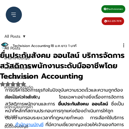
@techvisionacc
062-205-7878
All Posts
Techvision Accounting
18 ม.ค.
ยาว 1 นาที
All Posts
ยื่นประกันสังคม ออนไลน์ บริการจัดการ
สำนักงานบัญชี
สวัสดิการพนักงานระดับมืออาชีพโดย
จดทะเบียนธุรกิจ
Techvision Accounting
จดทะเบียนบริษัท
ได้รับ NaN เต็ม 5 ดาว
ห้างหุ้นส่วนจำกัด
การบริหารจัดการธุรกิจในปัจจุบันความรวดเร็วและความถูกต้อง
ถือเป็นหัวใจสำคัญ โดยเฉพาะอย่างยิ่งเรื่องการจัดการ
จดทะเบียนพาณิชย์
สวัสดิการพนักงานและการ 
ยื่นประกันสังคม ออนไลน์
 ซึ่งเป็น
จดทะเบียนการค้า
หน้าที่หลักที่สถานประกอบการทุกแห่งต้องดำเนินการให้ถูก
จด VAT
ต้องตามกรอบระยะเวลาที่กฎหมายกำหนด การเลือกใช้บริการ
จาก 
สำนักงานบัญชี
 ที่มีความเชี่ยวชาญจะช่วยให้เจ้าของกิจการ
รับปิดงบบัญชี