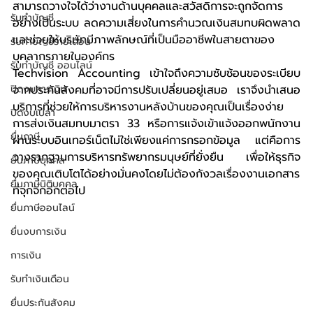
สามารถวางใจได้ว่างานด้านบุคคลและสวัสดิการจะถูกจัดการ
รับทำบัญชี
อย่างเป็นระบบ ลดความเสี่ยงในการคำนวณเงินสมทบผิดพลาด 
และช่วยให้บริษัทมีภาพลักษณ์ที่เป็นมืออาชีพในสายตาของ
รับทำบัญชีรายเดือน
บุคลากรภายในองค์กร
รับทำบัญชี ออนไลน์
Techvision Accounting เข้าใจถึงความซับซ้อนของระเบียบ
ปิดงบการเงิน
จากประกันสังคมที่อาจมีการปรับเปลี่ยนอยู่เสมอ เราจึงนำเสนอ
บริการที่ช่วยให้การบริหารงานหลังบ้านของคุณเป็นเรื่องง่าย 
ปิดงบเปล่า
การส่งเงินสมทบมาตรา 33 หรือการแจ้งเข้าแจ้งออกพนักงาน
ยื่นภาษี
ผ่านระบบอินเทอร์เน็ตไม่ใช่เพียงแค่การกรอกข้อมูล แต่คือการ
วางรากฐานการบริหารทรัพยากรมนุษย์ที่ยั่งยืน เพื่อให้ธุรกิจ
ยื่นภาษีบุคคล
ของคุณเติบโตได้อย่างมั่นคงโดยไม่ต้องกังวลเรื่องงานเอกสาร
ยื่นภาษีนิติบุคคล
ที่จุกจิกอีกต่อไป
ยื่นภาษีออนไลน์
ยื่นงบการเงิน
การเงิน
รับทำเงินเดือน
ยื่นประกันสังคม