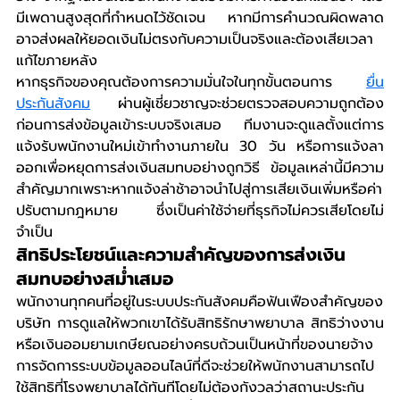
มีเพดานสูงสุดที่กำหนดไว้ชัดเจน หากมีการคำนวณผิดพลาด
อาจส่งผลให้ยอดเงินไม่ตรงกับความเป็นจริงและต้องเสียเวลา
แก้ไขภายหลัง
หากธุรกิจของคุณต้องการความมั่นใจในทุกขั้นตอนการ 
ยื่น
ประกันสังคม
 ผ่านผู้เชี่ยวชาญจะช่วยตรวจสอบความถูกต้อง
ก่อนการส่งข้อมูลเข้าระบบจริงเสมอ ทีมงานจะดูแลตั้งแต่การ
แจ้งรับพนักงานใหม่เข้าทำงานภายใน 30 วัน หรือการแจ้งลา
ออกเพื่อหยุดการส่งเงินสมทบอย่างถูกวิธี ข้อมูลเหล่านี้มีความ
สำคัญมากเพราะหากแจ้งล่าช้าอาจนำไปสู่การเสียเงินเพิ่มหรือค่า
ปรับตามกฎหมาย ซึ่งเป็นค่าใช้จ่ายที่ธุรกิจไม่ควรเสียโดยไม่
จำเป็น
สิทธิประโยชน์และความสำคัญของการส่งเงิน
สมทบอย่างสม่ำเสมอ
พนักงานทุกคนที่อยู่ในระบบประกันสังคมคือฟันเฟืองสำคัญของ
บริษัท การดูแลให้พวกเขาได้รับสิทธิรักษาพยาบาล สิทธิว่างงาน 
หรือเงินออมยามเกษียณอย่างครบถ้วนเป็นหน้าที่ของนายจ้าง 
การจัดการระบบข้อมูลออนไลน์ที่ดีจะช่วยให้พนักงานสามารถไป
ใช้สิทธิที่โรงพยาบาลได้ทันทีโดยไม่ต้องกังวลว่าสถานะประกัน