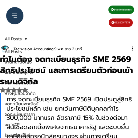
@techvisionacc
062-205-7878
All Posts
Techvision Accounting
9 พ.ค.
ยาว 2 นาที
All Posts
ทำไมต้อง จดทะเบียนธุรกิจ SME 2569
สำนักงานบัญชี
สิทธิประโยชน์ และการเตรียมตัวก่อนเข้า
จดทะเบียนธุรกิจ
ระบบดิจิทัล
จดทะเบียนบริษัท
ได้รับ NaN เต็ม 5 ดาว
ห้างหุ้นส่วนจำกัด
การ จดทะเบียนธุรกิจ SME 2569 เปิดประตูสู่สิทธิ
จดทะเบียนพาณิชย์
ประโยชน์หลัก เช่น ยกเว้นภาษีนิติบุคคลกำไร 
จดทะเบียนการค้า
300,000 บาทแรก อัตราภาษี 15% ในช่วงต่อมา 
จด VAT
สินเชื่อดอกเบี้ยพิเศษจากธนาคารรัฐ และระบบยื่น
ภาษีอิเล็กทรอนิกส์ครบวงจร ผ่านการเตรียม
รับปิดงบบัญชี