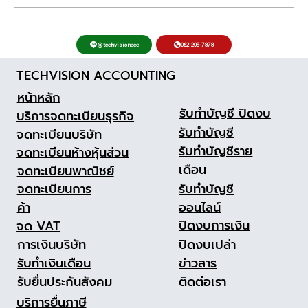
เริ่มต้นธุรกิจใหม่! จดทะเบียนธุรกิจ ออนไลน์
062-205-7878
@techvisionacc
2569 ขั้นตอน ล่าสุดผ่านระบบ e-
TECHVISION ACCOUNTING
Registration แบบมือโปร
หน้าหลัก
รับทำบัญชี ปิดงบ
บริการจดทะเบียนธุรกิจ
รับทำบัญชี
จดทะเบียนบริษัท
รับทำบัญชีราย
จดทะเบียนห้างหุ้นส่วน
เดือน
จดทะเบียนพาณิชย์
รับทำบัญชี
จดทะเบียนการ
ออนไลน์
ค้า
ปิดงบการเงิน
จด VAT
ปิดงบเปล่า
การเงินบริษัท
ข่าวสาร
รับทำเงินเดือน
ติดต่อเรา
รับยื่นประกันสังคม
บริการยื่นภาษี