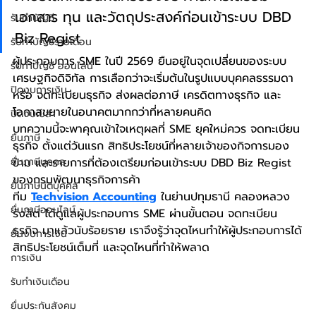
เอกสาร ทุน และวัตถุประสงค์ก่อนเข้าระบบ DBD 
รับทำบัญชี
Biz Regist
รับทำบัญชีรายเดือน
ผู้ประกอบการ SME ในปี 2569 ยืนอยู่ในจุดเปลี่ยนของระบบ
รับทำบัญชี ออนไลน์
เศรษฐกิจดิจิทัล การเลือกว่าจะเริ่มต้นในรูปแบบบุคคลธรรมดา
ปิดงบการเงิน
หรือ จดทะเบียนธุรกิจ ส่งผลต่อภาษี เครดิตทางธุรกิจ และ
โอกาสขยายในอนาคตมากกว่าที่หลายคนคิด
ปิดงบเปล่า
บทความนี้จะพาคุณเข้าใจเหตุผลที่ SME ยุคใหม่ควร จดทะเบียน
ยื่นภาษี
ธุรกิจ ตั้งแต่วันแรก สิทธิประโยชน์ที่หลายเจ้าของกิจการมอง
ยื่นภาษีบุคคล
ข้าม และรายการที่ต้องเตรียมก่อนเข้าระบบ DBD Biz Regist 
ของกรมพัฒนาธุรกิจการค้า
ยื่นภาษีนิติบุคคล
ทีม 
Techvision Accounting
 ในย่านปทุมธานี คลองหลวง 
ยื่นภาษีออนไลน์
รังสิต ได้ดูแลผู้ประกอบการ SME ผ่านขั้นตอน จดทะเบียน
ธุรกิจ มาแล้วนับร้อยราย เราจึงรู้ว่าจุดไหนทำให้ผู้ประกอบการได้
ยื่นงบการเงิน
สิทธิประโยชน์เต็มที่ และจุดไหนที่ทำให้พลาด
การเงิน
รับทำเงินเดือน
ยื่นประกันสังคม