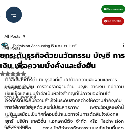
@techvisionacc
062-205-7878
All Posts
Techvision Accounting
15 ม.ค.
ยาว 1 นาที
All Posts
ยกระดับธุรกิจด้วยนวัตกรรม บัญชี การ
สำนักงานบัญชี
เงิน เพื่อความมั่งคั่งและยั่งยืน
จดทะเบียนธุรกิจ
ได้รับ NaN เต็ม 5 ดาว
จดทะเบียนบริษัท
ในโลกของการดำเนินธุรกิจที่เต็มไปด้วยความผันผวนและการ
แข่งขันที่เข้มข้น การวางรากฐานด้าน บัญชี การเงิน ที่มีความ
ห้างหุ้นส่วนจำกัด
เข้มแข็งและแม่นยำถือเป็นหัวใจสำคัญที่ไม่อาจมองข้ามได้ 
จดทะเบียนพาณิชย์
องค์กรที่ประสบความสำเร็จในระดับสากลต่างให้ความสำคัญกับ
จดทะเบียนการค้า
การจัดการข้อมูลตัวเลขที่มีประสิทธิภาพ เพราะข้อมูลเหล่านี้
เปรียบเสมือนเข็มทิศที่คอยชี้นำแนวทางในการตัดสินใจเชิงกล
จด VAT
ยุทธ์ บริษัท เทควิชั่น แอคเคาน์ติ้ง จำกัด หรือ Techvision 
รับปิดงบบัญชี
Accounting ตระหนักดีว่าการจัดการระบบหลังบ้านที่ยอด