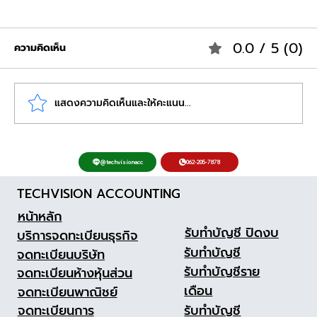
0.0 / 5 (0)
ความคิดเห็น
แสดงความคิดเห็นและให้คะแนน...
จ้างทำเงินเดือนราคาเท่าไหร่ สรุปเรทค่า
062-205-7878
@techvisionacc
บริการ Payroll Outsource ปี 2569 ที่คุ้มค่า
TECHVISION ACCOUNTING
กว่าจ้างพนักงานประจำ
หน้าหลัก
รับทำบัญชี ปิดงบ
บริการจดทะเบียนธุรกิจ
รับทำบัญชี
จดทะเบียนบริษัท
รับทำบัญชีราย
จดทะเบียนห้างหุ้นส่วน
เดือน
จดทะเบียนพาณิชย์
รับทำบัญชี
จดทะเบียนการ