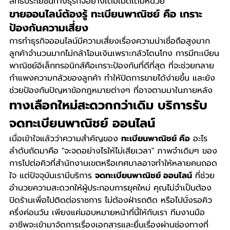
สิทธิประโยชน์ทางธุรกิจอย่างเต็มเม็ดเต็มหน่วย
ขายออนไลน์ต้องรู้ ทะเบียนพาณิชย์ คือ เกราะ
ป้องกันความเสี่ยง
การทำธุรกิจออนไลน์มีความเสี่ยงเรื่องความน่าเชื่อถือสูงมาก 
ลูกค้าจำนวนมากไม่กล้าโอนเงินเพราะกลัวโดนโกง การมีทะเบียน
พาณิชย์อิเล็กทรอนิกส์คือเกราะป้องกันที่ดีที่สุด ที่จะช่วยทลาย
กำแพงความกลัวของลูกค้า ทำให้ปิดการขายได้ง่ายขึ้น และยัง
ช่วยป้องกันปัญหาข้อกฎหมายต่างๆ ที่อาจตามมาในภายหลัง
ทางเลือกใหม่สะดวกกว่าเดิม บริการรับ 
จดทะเบียนพาณิชย์ ออนไลน์
เมื่อเข้าใจแล้วว่าความสำคัญของ 
ทะเบียนพาณิชย์ คือ
 อะไร 
ลำดับถัดมาคือ "จะจดอย่างไรให้ไม่เสียเวลา" ภาพจำเดิมๆ ของ
การไปต่อคิวที่สำนักงานเขตหรือเทศบาลอาจทำให้หลายคนถอด
ใจ แต่ปัจจุบันเรามีบริการ 
จดทะเบียนพาณิชย์ ออนไลน์
 ที่ช่วย
อำนวยความสะดวกให้ผู้ประกอบการยุคใหม่ คุณไม่จำเป็นต้อง
ปิดร้านเพื่อไปติดต่อราชการ ไม่ต้องฝ่ารถติด หรือไปนั่งรอคิว
ครึ่งค่อนวัน เพียงแค่มอบหมายหน้าที่นี้ให้กับเรา ทีมงานมือ
อาชีพจะเข้ามาจัดการเรื่องเอกสารและยื่นเรื่องผ่านช่องทางที่