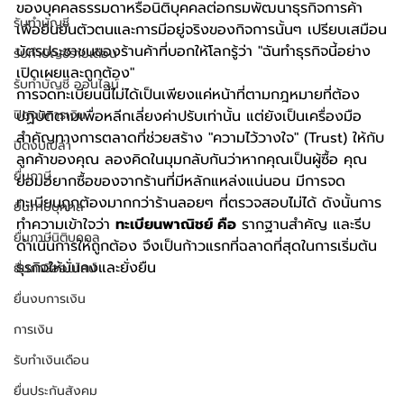
ของบุคคลธรรมดาหรือนิติบุคคลต่อกรมพัฒนาธุรกิจการค้า 
รับทำบัญชี
เพื่อยืนยันตัวตนและการมีอยู่จริงของกิจการนั้นๆ เปรียบเสมือน
บัตรประชาชนของร้านค้าที่บอกให้โลกรู้ว่า "ฉันทำธุรกิจนี้อย่าง
รับทำบัญชีรายเดือน
เปิดเผยและถูกต้อง"
รับทำบัญชี ออนไลน์
การจดทะเบียนนี้ไม่ได้เป็นเพียงแค่หน้าที่ตามกฎหมายที่ต้อง
ปิดงบการเงิน
ปฏิบัติตามเพื่อหลีกเลี่ยงค่าปรับเท่านั้น แต่ยังเป็นเครื่องมือ
สำคัญทางการตลาดที่ช่วยสร้าง "ความไว้วางใจ" (Trust) ให้กับ
ปิดงบเปล่า
ลูกค้าของคุณ ลองคิดในมุมกลับกันว่าหากคุณเป็นผู้ซื้อ คุณ
ยื่นภาษี
ย่อมอยากซื้อของจากร้านที่มีหลักแหล่งแน่นอน มีการจด
ทะเบียนถูกต้องมากกว่าร้านลอยๆ ที่ตรวจสอบไม่ได้ ดังนั้นการ
ยื่นภาษีบุคคล
ทำความเข้าใจว่า 
ทะเบียนพาณิชย์ คือ
 รากฐานสำคัญ และรีบ
ยื่นภาษีนิติบุคคล
ดำเนินการให้ถูกต้อง จึงเป็นก้าวแรกที่ฉลาดที่สุดในการเริ่มต้น
ธุรกิจให้มั่นคงและยั่งยืน
ยื่นภาษีออนไลน์
ยื่นงบการเงิน
การเงิน
รับทำเงินเดือน
ยื่นประกันสังคม