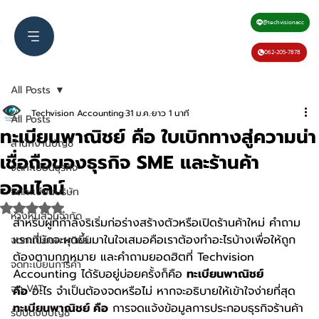
@techvisionacc
062-205-7878
All Posts
Techvision Accounting
31 ม.ค.
ยาว 1 นาที
All Posts
ทะเบียนพาณิชย์ คือ ใบเบิกทางสู่ความน่า
สำนักงานบัญชี
เชื่อถือของธุรกิจ SME และร้านค้า
จดทะเบียนธุรกิจ
ออนไลน์
จดทะเบียนบริษัท
ได้รับ NaN เต็ม 5 ดาว
ห้างหุ้นส่วนจำกัด
สำหรับผู้ที่กำลังริเริ่มก่อร่างสร้างตัวหรือเปิดร้านค้าใหม่ คำถาม
แรกที่มักจะผุดขึ้นมาในใจเสมอคือเราต้องทำอะไรบ้างเพื่อให้ถูก
จดทะเบียนพาณิชย์
ต้องตามกฎหมาย และคำถามยอดฮิตที่ Techvision 
จดทะเบียนการค้า
Accounting ได้รับอยู่บ่อยครั้งก็คือ 
ทะเบียนพาณิชย์ 
จด VAT
คือ
 อะไร จำเป็นต้องจดหรือไม่ หากจะอธิบายให้เข้าใจง่ายที่สุด 
ทะเบียนพาณิชย์ คือ
 การจดแจ้งข้อมูลการประกอบธุรกิจร้านค้า
รับปิดงบบัญชี