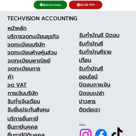
จดทะเบียนพาณิชย์ ใช้เอกสารอะไรบ้าง 2569
062-205-7878
@techvisionacc
เตรียม Checklist ให้ครบก่อนไปยื่นที่เขต
TECHVISION ACCOUNTING
หรือเทศบาล
หน้าหลัก
รับทำบัญชี ปิดงบ
บริการจดทะเบียนธุรกิจ
รับทำบัญชี
จดทะเบียนบริษัท
รับทำบัญชีราย
จดทะเบียนห้างหุ้นส่วน
เดือน
จดทะเบียนพาณิชย์
รับทำบัญชี
จดทะเบียนการ
ออนไลน์
ค้า
ปิดงบการเงิน
จด VAT
ปิดงบเปล่า
การเงินบริษัท
ข่าวสาร
รับทำเงินเดือน
ติดต่อเรา
รับยื่นประกันสังคม
บริการยื่นภาษี
ยื่นภาษีบุคคล
Follow
ยื่นภาษีนิติบุคคล