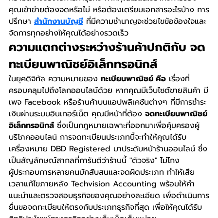
คุณเข้าข่ายต้องจดหรือไม่ หรือต้องเตรียมเอกสารอะไรบ้าง การ
ปรึกษา 
สำนักงานบัญชี
 ที่มีความชำนาญจะช่วยไขข้อข้องใจและ
จัดการทุกอย่างให้คุณได้อย่างรวดเร็ว
ความแตกต่างระหว่างร้านค้าปกติกับ จด
ทะเบียนพาณิชย์อิเล็กทรอนิกส์
ในยุคดิจิทัล ความหมายของ 
ทะเบียนพาณิชย์ คือ
 เรื่องที่
ครอบคลุมไปถึงโลกออนไลน์ด้วย หากคุณมีเว็บไซต์ขายสินค้า มี
เพจ Facebook หรือร้านค้าบนแอปพลิเคชันต่างๆ ที่มีการชำระ
เงินผ่านระบบอินเทอร์เน็ต คุณมีหน้าที่ต้อง 
จดทะเบียนพาณิชย์
อิเล็กทรอนิกส์
 ซึ่งเป็นกฎหมายเฉพาะที่ออกมาเพื่อคุ้มครองผู้
บริโภคออนไลน์ การจดทะเบียนประเภทนี้จะทำให้คุณได้รับ
เครื่องหมาย DBD Registered มาประดับหน้าร้านออนไลน์ ซึ่ง
เป็นสัญลักษณ์สากลที่การันตีว่าร้านนี้ "ตัวจริง" ไม่โกง
ผู้ประกอบการหลายคนมักสับสนและจดผิดประเภท ทำให้เสีย
เวลาแก้ไขภายหลัง Techvision Accounting พร้อมให้คำ
แนะนำและตรวจสอบธุรกิจของคุณอย่างละเอียด เพื่อดำเนินการ
ยื่นขอจดทะเบียนให้ตรงกับประเภทธุรกิจที่สุด เพื่อให้คุณได้รับ