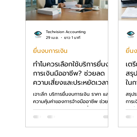
Techvision Accounting
29 เม.ย.
ยาว 1 นาที
ยื่นงบการเงิน
ยื่น
ทำไมควรเลือกใช้บริการยื่นงบ
เตร
การเงินมืออาชีพ? ช่วยลด
สรุ
ความเสี่ยงและประหยัดเวลาได้
ในก
อย่างไร พร้อมเช็ก บริการยื่น
ถ้วน
เจาะลึก บริการยื่นงบการเงิน ราคา และ
สรุปร
งบการเงิน ราคา คุ้มค่าที่สุดปี
ความคุ้มค่าของการจ้างมืออาชีพ ช่วย
การเง
2569
ประหยัดเวลาและลดความเสี่ยงจากการ
ตัวล่
โดนค่าปรับ ยื่นงบการเงิน ได้อย่าง
ให้กา
แม่นยำร้อยเปอร์เซ็นต์