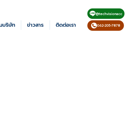
@techvisionacc
นบริษัท
ข่าวสาร
ติดต่อเรา
062-205-7878