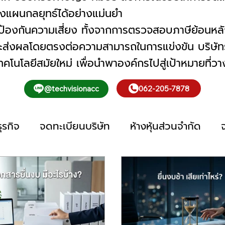
างแผนกลยุทธ์ได้อย่างแม่นยำ
าะป้องกันความเสี่ยง ทั้งจากการตรวจสอบภาษีย้อนหลั
งจะส่งผลโดยตรงต่อความสามารถในการแข่งขัน บริษัทรับท
โนโลยีสมัยใหม่ เพื่อนำพาองค์กรไปสู่เป้าหมายที่วางไ
062-205-7878
@techvisionacc
ุรกิจ
จดทะเบียนบริษัท
ห้างหุ้นส่วนจำกัด
ชี
รับทำบัญชีรายเดือน
รับทำบัญชี ออนไลน์
ื่นภาษีออนไลน์
ยื่นงบการเงิน
การเงิน
รับท