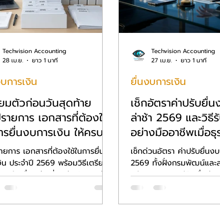
Techvision Accounting
Techvision Accounting
28 เม.ย.
ยาว 1 นาที
27 เม.ย.
ยาว 1 นาที
งบการเงิน
ยื่นงบการเงิน
ียมตัวก่อนวันสุดท้าย
เช็กอัตราค่าปรับยื่
ปรายการ เอกสารที่ต้องใช้
ล่าช้า 2569 และวิธีร
ารยื่นงบการเงิน ให้ครบ
อย่างมืออาชีพเมื่อธ
เพื่อธุรกิจที่ราบรื่น
ไม่ทันกำหนด
ายการ เอกสารที่ต้องใช้ในการยื่นงบ
เช็กด่วนอัตรา ค่าปรับยื่นงบ
ิน ประจำปี 2569 พร้อมวิธีเตรียม
2569 ทั้งฝั่งกรมพัฒน์แล
วงหน้าเพื่อหลีกเลี่ยงค่าปรับและช่วย
พร้อมแนวทางแก้ไขเมื่อส่งง
รยื่นงบการเงินราบรื่นที่สุด
กำหนดเพื่อลดความเสียหายต
ของคุณ