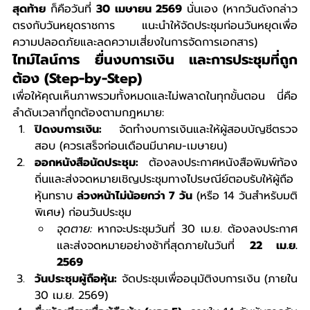
สุดท้าย
 ก็คือวันที่ 
30 เมษายน 2569
 นั่นเอง (หากวันดังกล่าว
ตรงกับวันหยุดราชการ แนะนำให้จัดประชุมก่อนวันหยุดเพื่อ
ความปลอดภัยและลดความเสี่ยงในการจัดการเอกสาร)
ไทม์ไลน์การ ยื่นงบการเงิน และการประชุมที่ถูก
ต้อง (Step-by-Step)
เพื่อให้คุณเห็นภาพรวมทั้งหมดและไม่พลาดในทุกขั้นตอน นี่คือ
ลำดับเวลาที่ถูกต้องตามกฎหมาย:
ปิดงบการเงิน:
 จัดทำงบการเงินและให้ผู้สอบบัญชีตรวจ
สอบ (ควรเสร็จก่อนเดือนมีนาคม-เมษายน)
ออกหนังสือนัดประชุม:
 ต้องลงประกาศหนังสือพิมพ์ท้อง
ถิ่นและส่งจดหมายเชิญประชุมทางไปรษณีย์ตอบรับให้ผู้ถือ
หุ้นทราบ 
ล่วงหน้าไม่น้อยกว่า 7 วัน
 (หรือ 14 วันสำหรับมติ
พิเศษ) ก่อนวันประชุม
จุดตาย:
 หากจะประชุมวันที่ 30 เม.ย. ต้องลงประกาศ
และส่งจดหมายอย่างช้าที่สุดภายในวันที่ 
22 เม.ย. 
2569
วันประชุมผู้ถือหุ้น:
 จัดประชุมเพื่ออนุมัติงบการเงิน (ภายใน 
30 เม.ย. 2569)