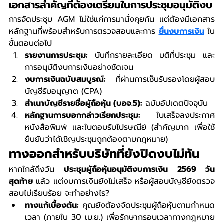
เอกสารสำคัญที่ต้องเตรียมในการประชุมอนุมัติงบ
การจัดประชุม AGM ไม่ใช่แค่การมานั่งคุยกัน แต่ต้องมีเอกสาร
หลักฐานที่พร้อมสำหรับการตรวจสอบและการ 
ยื่นงบการเงิน
 ใน
ขั้นตอนต่อไป
รายงานการประชุม:
 บันทึกรายละเอียด มติที่ประชุม และ
การอนุมัติงบการเงินอย่างชัดเจน
งบการเงินฉบับสมบูรณ์:
 ที่ผ่านการเซ็นรับรองโดยผู้สอบ
บัญชีรับอนุญาต (CPA)
สำเนาบัญชีรายชื่อผู้ถือหุ้น (บอจ.5):
 ฉบับอัปเดตปัจจุบัน
หลักฐานการบอกกล่าวเรียกประชุม:
 ใบเสร็จลงประกาศ
หนังสือพิมพ์ และใบตอบรับไปรษณีย์ (สำคัญมาก เพื่อใช้
ยืนยันว่าได้เชิญประชุมถูกต้องตามกฎหมาย)
ทางออกสำหรับบริษัทที่ยังปิดงบไม่ทัน
หากใกล้ถึงวัน 
ประชุมผู้ถือหุ้นอนุมัติงบการเงิน 2569 วัน
สุดท้าย
 แล้ว แต่งบการเงินยังไม่เสร็จ หรือผู้สอบบัญชียังตรวจ
สอบไม่เรียบร้อย จะทำอย่างไร?
ทางแก้เบื้องต้น:
 คุณยังต้องจัดประชุมผู้ถือหุ้นตามกำหนด
เวลา (ภายใน 30 เม.ย.) เพื่อรักษากรอบเวลาทางกฎหมาย 