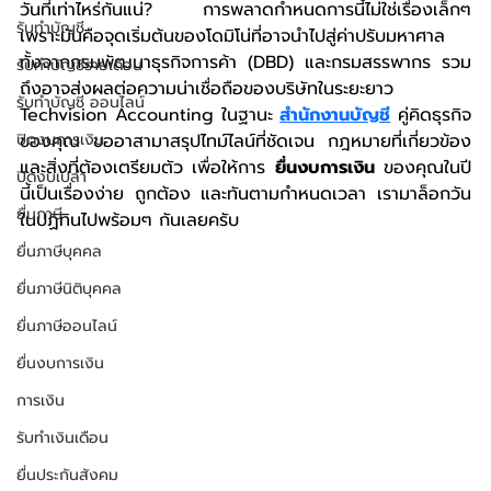
วันที่เท่าไหร่กันแน่? การพลาดกำหนดการนี้ไม่ใช่เรื่องเล็กๆ 
รับทำบัญชี
เพราะมันคือจุดเริ่มต้นของโดมิโน่ที่อาจนำไปสู่ค่าปรับมหาศาล 
ทั้งจากกรมพัฒนาธุรกิจการค้า (DBD) และกรมสรรพากร รวม
รับทำบัญชีรายเดือน
ถึงอาจส่งผลต่อความน่าเชื่อถือของบริษัทในระยะยาว
รับทำบัญชี ออนไลน์
Techvision Accounting ในฐานะ 
สำนักงานบัญชี
 คู่คิดธุรกิจ
ปิดงบการเงิน
ของคุณ ขออาสามาสรุปไทม์ไลน์ที่ชัดเจน กฎหมายที่เกี่ยวข้อง 
และสิ่งที่ต้องเตรียมตัว เพื่อให้การ 
ยื่นงบการเงิน
 ของคุณในปี
ปิดงบเปล่า
นี้เป็นเรื่องง่าย ถูกต้อง และทันตามกำหนดเวลา เรามาล็อกวัน
ยื่นภาษี
ในปฏิทินไปพร้อมๆ กันเลยครับ
ยื่นภาษีบุคคล
ยื่นภาษีนิติบุคคล
ยื่นภาษีออนไลน์
ยื่นงบการเงิน
การเงิน
รับทำเงินเดือน
ยื่นประกันสังคม