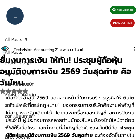
@techvisionacc
062-205-7878
All Posts
Techvision Accounting
21 ก.พ.
ยาว 1 นาที
All Posts
ยื่นงบการเงิน ให้ทัน! ประชุมผู้ถือหุ้น
สำนักงานบัญชี
อนุมัติงบการเงิน 2569 วันสุดท้าย คือ
จดทะเบียนธุรกิจ
วันไหน
จดทะเบียนบริษัท
ได้รับ NaN เต็ม 5 ดาว
ห้างหุ้นส่วนจำกัด
เมื่อก้าวเข้าสู่ปี 2569 นอกจากหน้าที่ในการบริหารธุรกิจให้เติบโต
แล้ว "หน้าที่ตามกฎหมาย" ของกรรมการบริษัทคืองานสำคัญที่
จดทะเบียนพาณิชย์
ไม่สามารถหลีกเลี่ยงได้ โดยเฉพาะเรื่องของบัญชีและการปิดงบ
จดทะเบียนการค้า
ประจำปี ผู้ประกอบการหลายท่านมักจะสับสนเรื่องไทม์ไลน์ว่าต้อง
จด VAT
ทำอะไรเมื่อไหร่ และคำถามที่สำคัญที่สุดในช่วงต้นปีนี้คือ 
ประชุม
ผู้ถือหุ้นอนุมัติงบการเงิน 2569 วันสุดท้าย
 จะต้องจัดขึ้นภายใน
รับปิดงบบัญชี